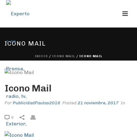
ICONO MAIL
INICIO
/
ICONO MAIL
/ ICONO MAIL
Icono Mail
Por
PublicidadPautas2016
Posted
21 noviembre, 2017
In
0